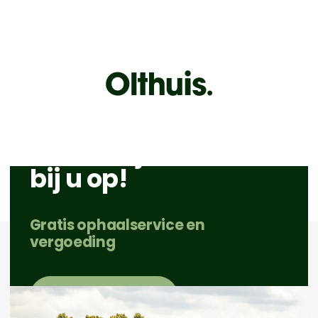
Oude frituurolie
over? Wij halen het
bij u op!
Gratis ophaalservice en
vergoeding
Direct aanvragen