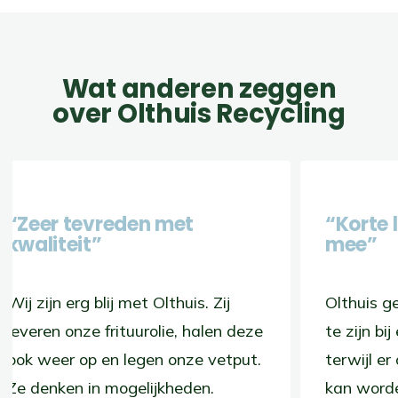
Wat anderen zeggen
over Olthuis Recycling
“Zeer tevreden met
“Kor
kwaliteit”
mee
Wij zijn erg blij met Olthuis. Zij
Olthu
leveren onze frituurolie, halen deze
te zij
ook weer op en legen onze vetput.
terwi
Ze denken in mogelijkheden.
kan wo