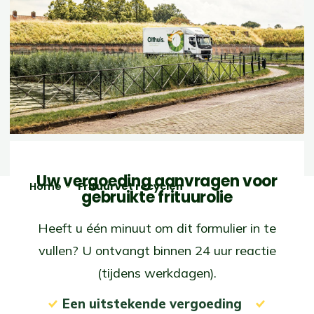
Uw vergoeding aanvragen voor
Home
Frituurvet recyclen
gebruikte frituurolie
Heeft u één minuut om dit formulier in te
vullen? U ontvangt binnen 24 uur reactie
(tijdens werkdagen).
Een uitstekende vergoeding
....