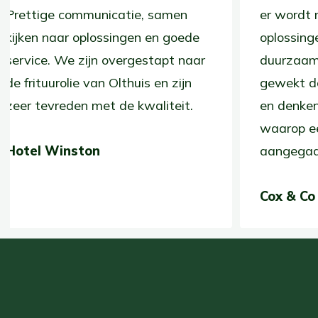
Prettige communicatie, samen
er wo
kijken naar oplossingen en goede
oplos
service. We zijn overgestapt naar
duurz
de frituurolie van Olthuis en zijn
gewek
zeer tevreden met de kwaliteit.
en de
waar
Hotel Winston
aang
Cox 