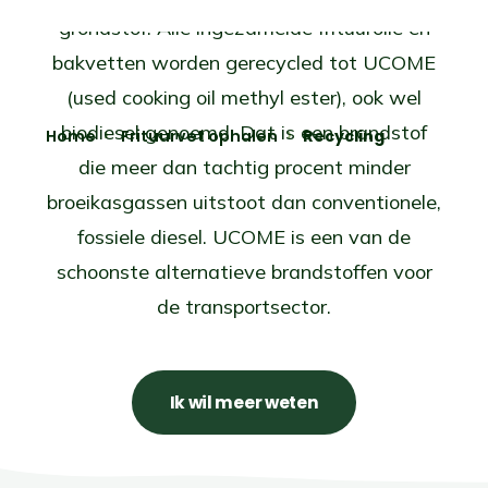
grondstof. Alle ingezamelde frituurolie en
bakvetten worden gerecycled tot UCOME
(used cooking oil methyl ester), ook wel
biodiesel genoemd. Dat is een brandstof
Home
Frituurvet ophalen
Recycling
die meer dan tachtig procent minder
broeikasgassen uitstoot dan conventionele,
fossiele diesel. UCOME is een van de
schoonste alternatieve brandstoffen voor
de transportsector.
Ik wil meer weten